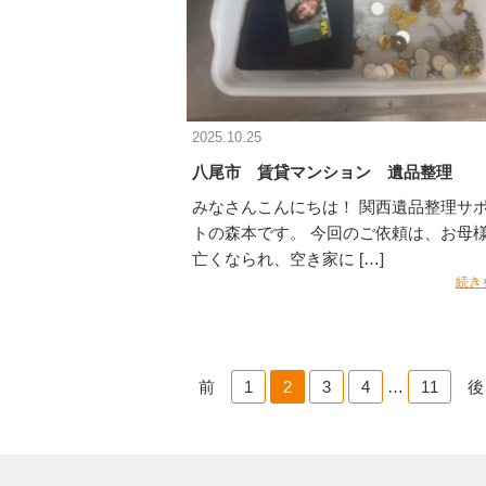
2025.10.25
八尾市 賃貸マンション 遺品整理
みなさんこんにちは！ 関西遺品整理サ
トの森本です。 今回のご依頼は、お母
亡くなられ、空き家に […]
続き
ペ
前
1
2
3
4
…
11
後
ー
ジ
ャ