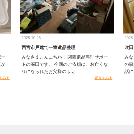
2025.10.23
2025.
西宮市戸建て一室遺品整理
吹田
ポー
みなさまこんにちわ！ 関西遺品整理サポー
みな
様が
トの深田です。 今回のご依頼は、お亡くな
の森
りになられたお父様の […]
話に
をみる
続きをみる