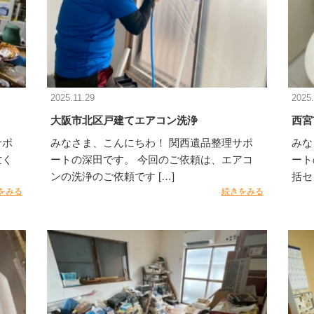
2025.11.29
2025.
大阪市北区戸建てエアコン洗浄
西宮
サポ
みなさま、こんにちわ！ 関西遺品整理サポ
みな
亡く
ートの深田です。 今回のご依頼は、エアコ
ート
ンの洗浄のご依頼です […]
括セ
をみる
続きをみる