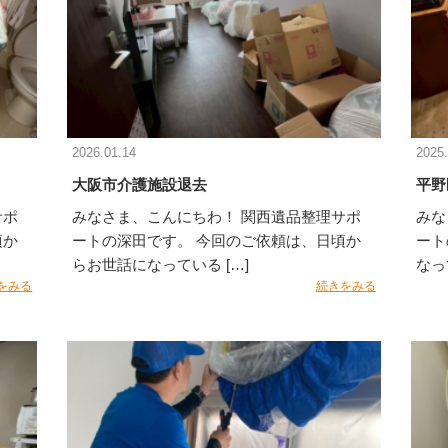
2026.01.14
2025.
大阪市介護施設退去
平野
サポ
みなさま、こんにちわ！ 関西遺品整理サポ
みな
頃か
ートの深田です。 今回のご依頼は、日頃か
ート
らお世話になっている […]
なっ
をみる
続きをみる